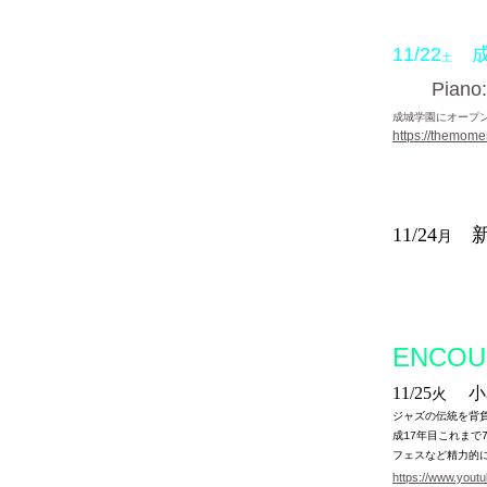
11/22
成
土
Pian
成城学園にオープ
https://themome
11
/24
新
月
ENCOU
11/25
小岩Ba
火
ジャズの伝統を背
成
年目これまで
17
フェスなど精力的
https://www.you