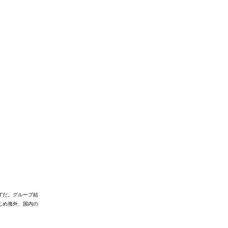
ずだ。
グループ結
じめ海外、国内の