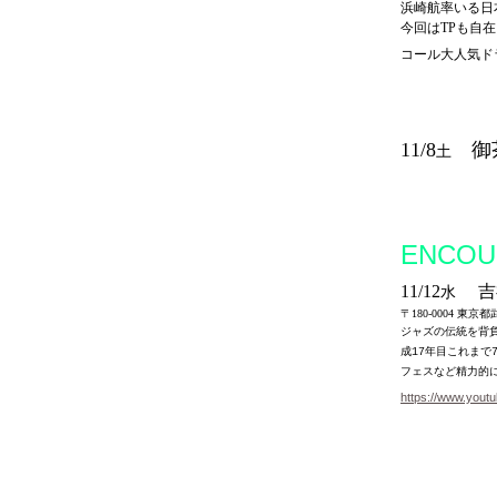
浜崎航率いる日
今回はTPも自
コール大人気ド
11
/8
御
土
ENCOU
11/12
吉祥
水
〒180-0004 東京
ジャズの伝統を背
成
年目これまで
17
フェスなど精力的
https://www.you