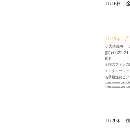
11
/16
金
日
参加自由の
11/19
吉
水
ｂ大塚義将
(問):0422-2
B1F
全国のファンの
モンタレージャ
若手最注目ピア
https://www.yout
https://www.yout
11
/20
御
木