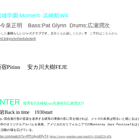
城学園
Moment 浜崎航W4
o:今泉正明 Bass:Pat Glynn Drums:広瀬潤次
ンした
素晴らしいジャズクラブです。
是非ともお越しください
❣
ご予約はこちらから
nt.tokyo/schedule/w4/
宿
Pitinn 安カ川大樹FEJE
NTER
堀秀彰P浜崎航sax高瀬裕B広瀬潤次D
ck in time 1930start
負い現在進行形の音楽を追求する彼等の渾身の音に耳を傾ければ、ジャズの未来は明るいと感じるは
作のオリジナルアルバムを発表。アメリカのカリフォルニアでの
をは
7
Monterey Jazz Festival
に活動の場を広げている。
tube.com/watch?v=PPUAyqRfyT4
https://www.youtube.com/watch?v=1OzlZO1-rFk