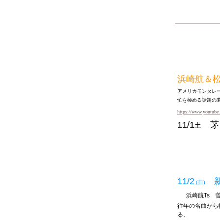
浜崎航＆
アメリカモンタレ
忙を極める話題の
https://www.youtub
11/1
茅
土
11/2
新
(日)
浜崎航
Ts
曽
往年の名曲から
る、