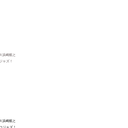
ス浜崎航と
ジャズ！
ス浜崎航と
ニコジャズ！