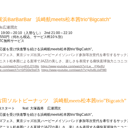
横浜
BarBarBar 浜崎航meets松本茜trio”Bigcatch”
ds広瀬潤次
st 19:00～20:10（入替なし） 2nd 21:00～22:10
 TC 550円（何れも税込、サービス料10％別）
TC無料サービス
を受け快進撃を続ける浜崎航meets松本茜trio“BigCatch”。
ズフェス、東京ジャズ出演
,ハービーメイソンバンド参加等次世代を牽引するサック
ニスト松本茜による直球で
JAZZの美しさ、楽しさを表現する痛快直球強力ニコニコ
ube.com/watch?v=uy6VLOYr9lo
https://www.youtube.com/watch?v=Lw__jYj6e8U
ube.com/watch?v=GFGDe5tsl7A
https://www.youtube.com/watch?v=joAv8LUxPW0
田ソルトピーナッツ 浜崎航meets松本茜trio”Bigcatch”
ート feat 大塚義将 広瀬潤次
応援を受け快進撃を続ける浜崎航
meets松本茜trio“BigCatch”。
ズフェス、東京ジャズ出演
,ハービーメイソンバンド参加等次世代を牽引するサック
アニスト松本茜による直球で
JAZZの美しさ、楽しさを表現する痛快直球強力ニコ