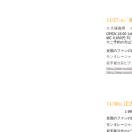
11/27
(木)
ｂ大塚義将
OPEN 18:00 1
MC 4,950円
※ご予約の方は
全国のファンの応援
モンタレージャ
若手最注目ピア
https://www.yout
https://www.yout
11/30
江古
日
１9時スタ
全国のファンの
モンタレージャ
若手最注目のピ