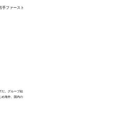
若手ファースト
！
ずだ。
グループ結
じめ海外、国内の