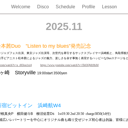
Welcome
Disco
Schedule
Profile
Lesson
2025.11
松本茜
Duo ”Listen to my blues”発売記念
ージャズフェス出演、東京ジャズ出演等、次世代を牽引するサックスプレイヤー浜崎航と、鳥取県観
若手ピアニスト松本茜によるジャズの魅力、楽しさを余す事無く表現するハッピーなDuoステージを
e.com/watch?v=u_rH3ou1xi4
https://www.youtube.com/watch?v=lTeOQMi9fsM
ヶ崎
Storyville
19:00start 3500yen
宿ピットイン 浜崎航
W4
根真央
P
横田健斗
B
柳沼佑育
Ds
1st19:30 2nd 20:50 charge3850(1d付)
幅広いレパートリーを中心にオリジナル曲も織り交ぜジャズ初心者は勿論、皆様に