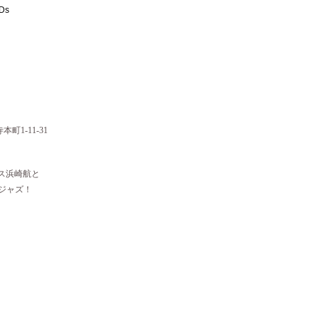
トDs
本町1-11-31
ス浜崎航と
ジャズ！