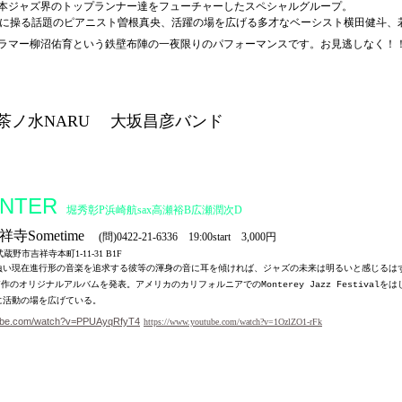
本ジャズ界のトップランナー達をフューチャーしたスペシャルグループ。
在に操る話題のピアニスト曽根真央、活躍の場を広げる多才なベーシスト横田健斗、
ラマー柳沼佑育という鉄壁布陣の一夜限りのパフォーマンスです。お見逃しなく！
茶ノ水
NARU 大坂昌彦バンド
NTER
堀秀彰P浜崎航sax高瀬裕B広瀬潤次D
寺Sometime
(問)0422-21-6336 19:00start 3,000円
都武蔵野市吉祥寺本町1-11-31 B1F
負い現在進行形の音楽を追求する彼等の渾身の音に耳を傾ければ、ジャズの未来は明るいと感じるは
作のオリジナルアルバムを発表。アメリカのカリフォルニアでの
をは
7
Monterey Jazz Festival
に活動の場を広げている。
tube.com/watch?v=PPUAyqRfyT4
https://www.youtube.com/watch?v=1OzlZO1-rFk