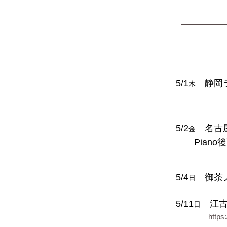
5/1
静岡ラ
木
5/2
名古
金
Piano後
5/4
御茶
日
5/11
江古
日
http