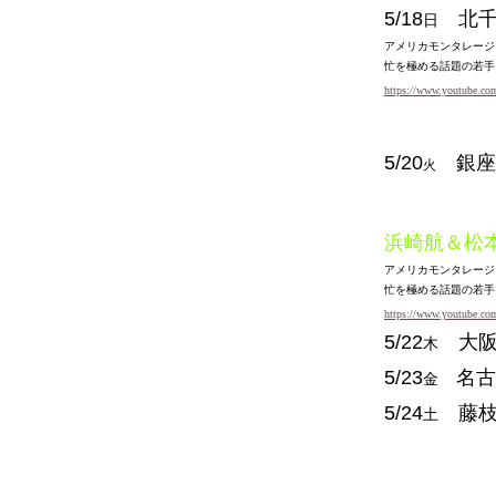
5/18
北千
日
アメリカモンタレージ
忙を極める話題の若手
https://www.youtube.c
5/20
銀座
火
浜崎航＆松
アメリカモンタレージ
忙を極める話題の若手
https://www.youtube.c
5/22
大
木
5/23
名古
金
5/24
藤
土