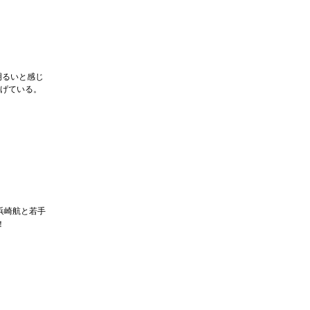
明るいと感じ
げている。
浜崎航と若手
！