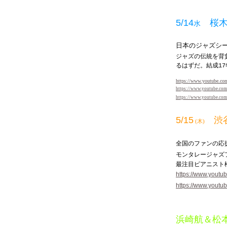
5/14
桜木
水
日本のジャズシ
ジャズの伝統を背
るはずだ。結成
17
https://www.youtube.c
https://www.youtube.c
https://www.youtube.co
5/15
渋
(木)
feat
全国のファンの応
モンタレージャズ
最注目ピアニスト
https://www.yout
https://www.yout
浜崎航＆松