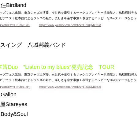
住
Birdland
ャズフェス出演、東京ジャズ出演等、次世代を牽引するサックスプレイヤー浜崎航と、鳥取県観光
ピアニスト松本茜によるジャズの魅力、楽しさを余す事無く表現するハッピーなDuoステージをどう
om/watch?v=u_rH3ou1xi4
https://www.youtube.com/watch?v=lTeOQMi9fsM
スイング 八城邦義バンド
本茜
Duo ”Listen to my blues”発売記念 TOUR
ャズフェス出演、東京ジャズ出演等、次世代を牽引するサックスプレイヤー浜崎航と、鳥取県観光
ピアニスト松本茜によるジャズの魅力、楽しさを余す事無く表現するハッピーなDuoステージをどう
om/watch?v=u_rH3ou1xi4
https://www.youtube.com/watch?v=lTeOQMi9fsM
阪
Gallon
屋
Stareyes
枝
Body&Soul