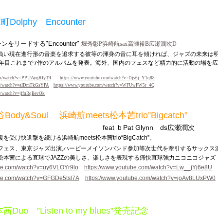
町
Dolphy Encounter
ーンをリードする
"Encounter"
堀秀彰P浜崎航sax高瀬裕B広瀬潤次D
負い現在進行形の音楽を追求する彼等の渾身の音に耳を傾ければ、ジャズの未来は
年目これまで
作のアルバムを発表。海外、国内のフェスなど精力的に活動の場を広
7
om/watch?v=PPUAyqRfyT4
https://www.youtube.com/watch?v=Djs6j_Y1q88
om/watch?v=aIDmTkGsYPA
https://www.youtube.com/watch?v=WFUwFW5r_4Q
m/watch?v=jffqRqBevOk
谷
Body&Soul 浜崎航meets松本茜trio”Bigcatch”
 ｂPat Glynn ds広瀬潤次
援を受け快進撃を続ける浜崎航
meets松本茜trio“BigCatch”。
フェス、東京ジャズ出演
,ハービーメイソンバンド参加等次世代を牽引するサックス
松本茜による直球でJAZZの美しさ、楽しさを表現する痛快直球強力ニコニコジャズ
ube.com/watch?v=uy6VLOYr9lo
https://www.youtube.com/watch?v=Lw__jYj6e8U
ube.com/watch?v=GFGDe5tsl7A
https://www.youtube.com/watch?v=joAv8LUxPW0
本茜
Duo ”Listen to my blues”発売記念