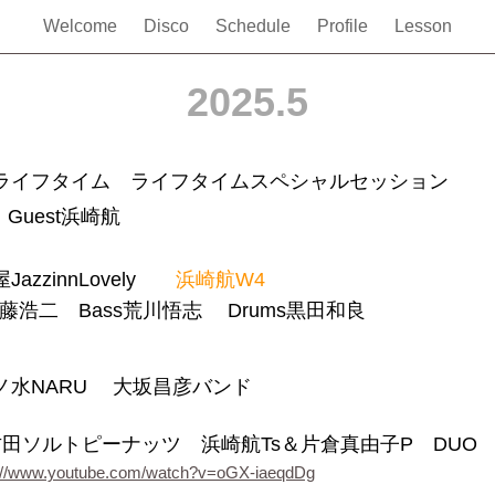
Welcome
Disco
Schedule
Profile
Lesson
2025.5
イフタイム ライフタイムスペシャルセッション
Guest浜崎航
屋
JazzinnLovely
浜崎航
W4
藤浩二 Bass荒川悟志 Drums黒田和良
ノ水
NARU 大坂昌彦バンド
田ソルトピーナッツ 浜崎航
Ts＆片倉真由子P DUO
s://www.youtube.com/watch?v=oGX-iaeqdDg