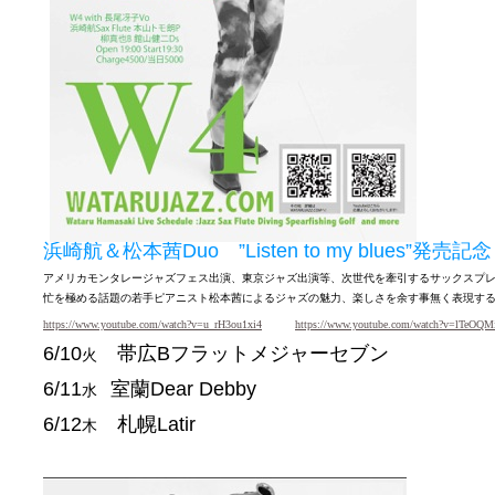
浜崎航＆松本茜
Duo ”Listen to my blues”発売
アメリカモンタレージャズフェス出演、東京ジャズ出演等、次世代を牽引するサックスプ
忙を極める話題の若手ピアニスト松本茜によるジャズの魅力、楽しさを余す事無く表現する
https://www.youtube.com/watch?v=u_rH3ou1xi4
https://www.youtube.com/watch?v=lTeOQM
6/10
帯広
Bフラットメジャーセブン
火
6/11
室蘭
Dear Debby
水
6/12
札幌
Latir
木