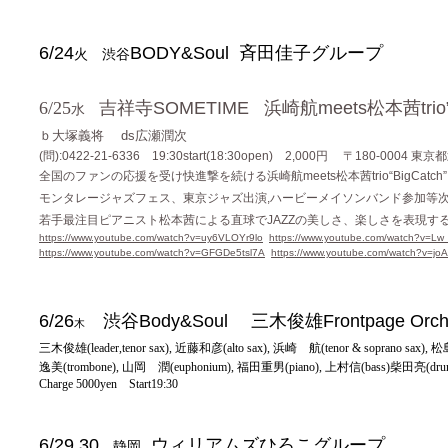
6/24
BODY&Soul 斉田佳子グループ
火 渋谷
6/25
吉祥寺
SOMETIME 浜崎航meets松本茜trio”
水
ｂ大塚義将
ds広瀬潤次
(問):0422-21-6336 19:30start(18:30open) 2,000円 〒180-0004
全国のファンの応援を受け快進撃を続ける浜崎航
meets松本茜trio“BigCatch
モンタレージャズフェス、東京ジャズ出演
,ハービーメイソンバンド参加等
若手最注目ピアニスト松本茜による直球で
JAZZの美しさ、楽しさを表現
https://www.youtube.com/watch?v=uy6VLOYr9lo
https://www.youtube.com/watch?v=Lw
https://www.youtube.com/watch?v=GFGDe5tsl7A
https://www.youtube.com/watch?v=j
6/26
渋谷
Body&Soul 三木俊雄Frontpage Orc
木
三木俊雄
(leader,tenor sax), 近藤和彦(alto sax), 浜崎 航(tenor & soprano sax
逸美(trombone), 山岡 潤(euphonium), 福田重男(piano), 上村信(bass)柴田亮(dru
Charge 5000yen Start19:30
6/29,30
ウィリアムズひろこグループ
静岡