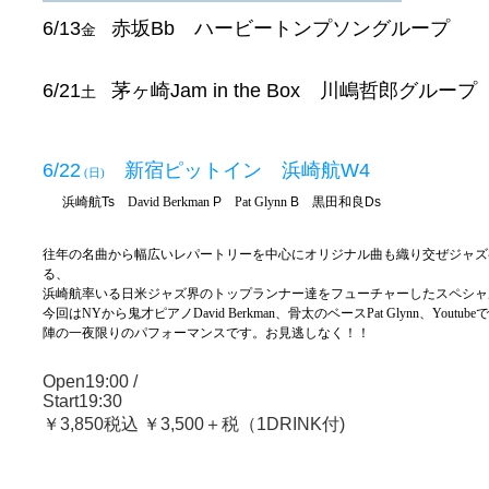
6/13
赤坂
Bb ハービートンプソングループ
金
6/21
茅ヶ崎
Jam in the Box 川嶋哲郎グループ
土
6/22
新宿ピットイン 浜崎航
W4
(日)
浜崎航
Ts
David Berkman
P
Pat Glynn
B
黒田和良
Ds
往年の名曲から幅広いレパートリーを中心にオリジナル曲も織り交ぜジャズ
る、
浜崎航率いる日米ジャズ界のトップランナー達をフューチャーしたスペシャ
今回はNYから鬼才ピアノDavid Berkman、骨太のベースPat Glynn、Yo
陣の一夜限りのパフォーマンスです。お見逃しなく！！
Open19:00 /
Start19:30
￥
3,850
税込
￥
3,500
＋税（
1DRINK
付
)