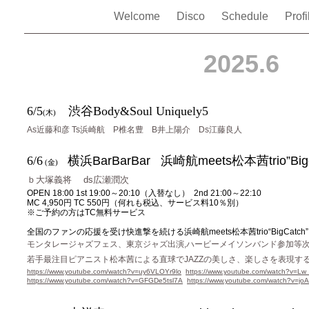
Welcome
Disco
Schedule
Prof
2025.6
6/5
渋谷Body&Soul Uniquely5
(木)
As近藤和彦 Ts浜崎航 P椎名豊 B井上陽介 Ds江藤良人
6/6
横浜
BarBarBar 浜崎航meets松本茜trio”Bigc
(金)
ｂ大塚義将
ds広瀬潤次
OPEN 18:00 1st 19:00～20:10（入替なし） 2nd 21:00～22:10
MC 4,950円 TC 550円（何れも税込、サービス料10％別）
※ご予約の方はTC無料サービス
全国のファンの応援を受け快進撃を続ける浜崎航meets松本茜trio“BigCatch
モンタレージャズフェス、東京ジャズ出演
,ハービーメイソンバンド参加等
若手最注目ピアニスト松本茜による直球で
JAZZの美しさ、楽しさを表現
https://www.youtube.com/watch?v=uy6VLOYr9lo
https://www.youtube.com/watch?v=Lw
https://www.youtube.com/watch?v=GFGDe5tsl7A
https://www.youtube.com/watch?v=j