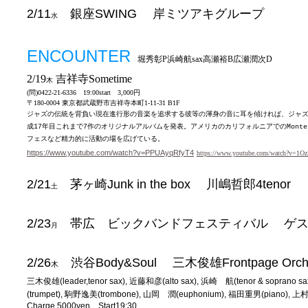
2/11
銀座
SWING 岸ミツアキグループ
水
ENCOUNTER
堀秀彰P浜崎航sax高瀬裕B広瀬潤次D
2/19
吉祥寺Sometime
木
(問)0422-21-6336 19:00start 3,000円
〒180-0004 東京都武蔵野市吉祥寺本町1-11-31 B1F
ジャズの伝統を背負い現在進行形の音楽を追求する彼等の渾身の音に耳を傾ければ、ジャ
成
年目これまで
作のオリジナルアルバムを発表。アメリカのカリフォルニアでの
17
7
Monte
フェスなど精力的に活動の場を広げている。
https://www.youtube.com/watch?v=PPUAyqRfyT4
https://www.youtube.com/watch?v=1Oz
2/21
茅ヶ崎
Junk in the box 川嶋哲郎4tenor
土
2/23
帯広 ビックバンドフェスティバル
ゲス
月
2/26
渋谷
Body&Soul 三木俊雄Frontpage Orc
木
三木俊雄
(leader,tenor sax), 近藤和彦(alto sax), 浜崎 航(tenor & soprano
(trumpet), 駒野逸美(trombone), 山岡 潤(euphonium), 福田重男(piano), 上
Charge 5000yen Start19:30