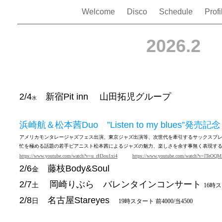
Welcome
Disco
Schedule
Prof
2026.2
2/4
新宿
Pit inn 山田拓児グループ
水
浜崎航＆松本茜
Duo ”Listen to my blues”発売
アメリカモンタレージャズフェス出演、東京ジャズ出演等、次世代を牽引するサックスプ
忙を極める話題の若手ピアニスト松本茜によるジャズの魅力、楽しさを余す事無く表現する
https://www.youtube.com/watch?v=u_rH3ou1xi4
https://www.youtube.com/watch?v=lTeOQM
2/6
藤枝
Body&Soul
金
2/7
岡崎りぶら バレンタインコンサート
土
16時
2/8
名古屋
Stareyes
日
19時スタート 前4000/当4500