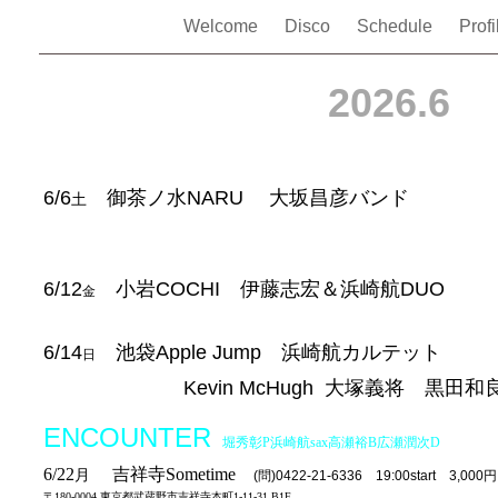
Welcome
Disco
Schedule
Prof
2026.6
6/6
御茶ノ水
NARU 大坂昌彦バンド
土
6/12
小岩
COCHI 伊藤志宏＆浜崎航DUO
金
6/14
池袋
Apple Jump 浜崎航カルテット
日
Kevin McHugh 大塚義将 黒田和
ENCOUNTER
堀秀彰P浜崎航sax高瀬裕B広瀬潤次D
6/22
吉祥寺Sometime
月
(問)0422-21-6336 19:00start 3,000円
〒180-0004 東京都武蔵野市吉祥寺本町1-11-31 B1F