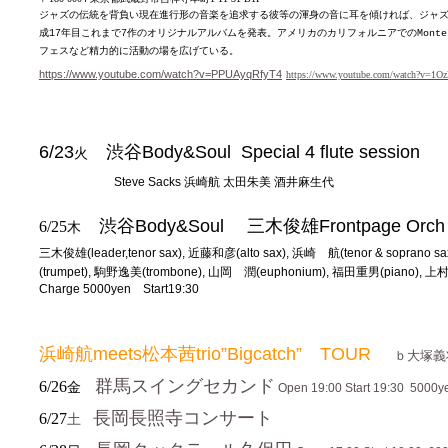
ジャズの伝統を背負い現在進行形の音楽を追求する彼等の渾身の音に耳を傾ければ、ジャ
成
年目これまで
作のオリジナルアルバムを発表。アメリカのカリフォルニアでの
17
7
Monte
フェスなど精力的に活動の場を広げている。
https://www.youtube.com/watch?v=PPUAyqRfyT4
https://www.youtube.com/watch?v=1Oz
6/23
渋谷
Body&Soul Special 4 flute session
火
Steve Sacks 浜崎航 太田朱美 酒井麻生代
渋谷
Body&Soul 三木俊雄Frontpage Orch
6/25
木
三木俊雄
(leader,tenor sax), 近藤和彦(alto sax), 浜崎 航(tenor & soprano
(trumpet), 駒野逸美(trombone), 山岡 潤(euphonium), 福田重男(piano), 上
Charge 5000yen Start19:30
浜崎航
meets松本茜trio”Bigcatch” TOUR
ｂ大塚
群馬スイングセカンド
6/26
金
Open 19:00 Start 19:30 5000y
長岡長照寺コンサート
6/27
土