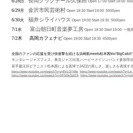
長岡クックテール久保田
6/28
日
Open 17:00 Start 18:00 60
金沢市民芸術村
6/29
月
Open 18:30 Start 19:00 5000yen
福井シライハウス
6/30
火
Open 19:00 Start 19:30 5000yen
富山朝日町音楽夢工房
7/1
水
Open 18:30 Start 19:0
7/2木 高岡カフェナビ
Open 19:00 Start 19:30 4500yen
全国のファンの応援を受け快進撃を続ける浜崎航
meets松本茜trio“BigCatch
モンタレージャズフェス、東京ジャズ出演
,ハービーメイソンバンド参加等
若手最注目ピアニスト松本茜による直球で
JAZZの美しさ、楽しさを表現
https://www.youtube.com/watch?v=uy6VLOYr9lo
https://www.youtube.com/watch?v=Lw
https://www.youtube.com/watch?v=GFGDe5tsl7A
https://www.youtube.com/watch?v=j